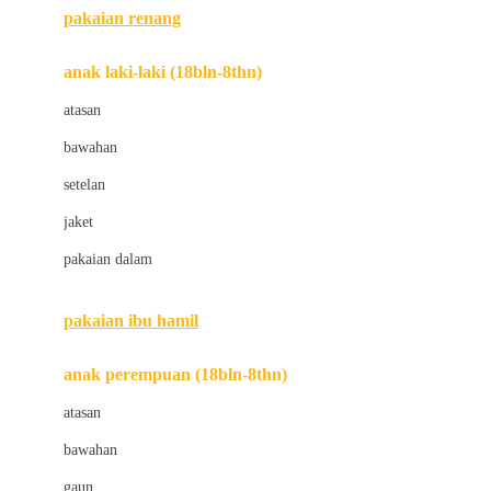
pakaian renang
Bumkins
anak laki-laki (18bln-8thn)
C
atasan
Cetaphil
bawahan
Chicco
setelan
Childlife
jaket
Clevamama
pakaian dalam
Cocolatte
Cottonseeds
pakaian ibu hamil
Cozy N Safe
anak perempuan (18bln-8thn)
Crane
atasan
Cybex
bawahan
D
gaun