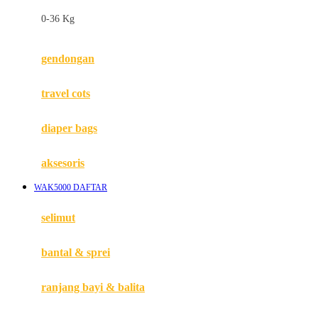
Felt So Sweet
0-36 Kg
Fisher Price
Flipper
gendongan
Friends Of Sally
travel cots
G
diaper bags
Gb
Geko
aksesoris
Graco
WAK5000 DAFTAR
Gund
selimut
H
bantal & sprei
Habbie
Haenim
ranjang bayi & balita
Happy Horse