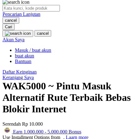
O
Pencarian Lanjutan
Oh Ma Grain
cancel
Okiedog
Cari
cancel
P
Akun Saya
Masuk / buat akun
Peachy
buat akun
Phil & Ted's
Bantuan
Philips Avent
Daftar Keinginan
Keranjang Saya
Pigeon
WAK5000 ~ Pintu Masuk
Playgro
Alternatif Rute Terbaik Bebas
Poled Global
Blokir Internet
Ponycycle
Serendah
Rp 10.000
Puma
Earn
1.000.000
-
5.000.000
Bonus
Pureats
Use Installment Options from
.
Laarn more